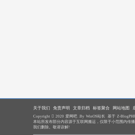
关于我们
免责声明
文章归档
标签聚合
网站地图
Copyright
2020
爱网吧
.By
WinOS站长
基于
Z-BlogPH
本站所发布部分内容源于互联网搬运，仅限于小范围内传播
我们删除。敬请谅解!