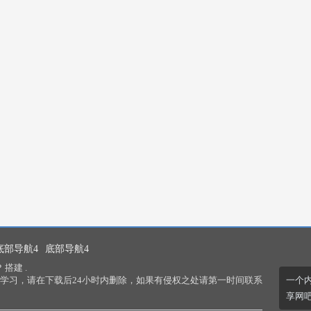
底部导航4
底部导航4
P
搭建 .
一个
学习，请在下载后24小时内删除，如果有侵权之处请第一时间联系
享网