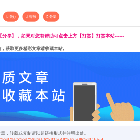
赞(
)
海报
分享
方【分享】，如果对您有帮助可点击上方【打赏】打赏本站------
访，获取更多精彩文章请收藏本站。
文章，转载或复制请以超链接形式并注明出处。
E4%BC%9A%E5%91%98%E6%B3%A8%E5%86%8C.html