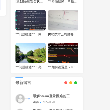
[原创]系统安全状态检测工具 v1.0 - 精准检测 TPM / UEFI / 安全启动 / 虚拟化 [原创首发]
**奇葩故障：单根32GB内存导致《绝地求生》随机卡顿**
**问题描述**：网吧部分配置相同的客户机运行《三角洲行动》时，帧数始终无法突破80帧，严重影响游戏体验。
网吧技术公司财务系统功能更新：到期提醒、安全限制、日志记录一次升级
**问题描述**：亮亮网咖部分客户机出现随机黑屏死机现象，严重影响顾客体验。
**如何设置显卡PCIe 3.0/4.0模式？——华硕主板设置指南**
最新留言
缓解Steam登录困难的工
具！！
访客
2022-05-05