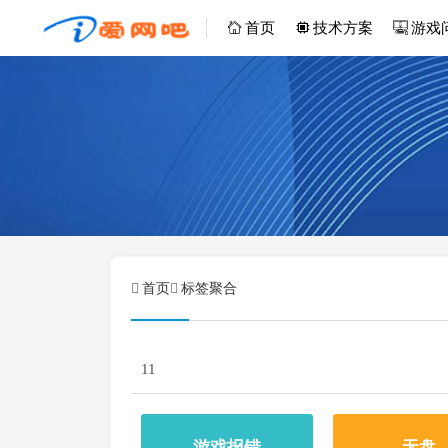
首页
技术方案
游戏
首页
标签聚合
11
游戏报错
无盘