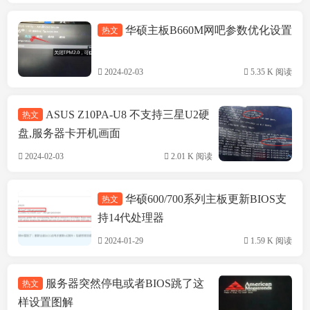
华硕主板B660M网吧参数优化设置
热文
技术方案
2024-02-03
5.35 K 阅读
ASUS Z10PA-U8 不支持三星U2硬
热文
盘,服务器卡开机画面
2024-02-03
2.01 K 阅读
华硕600/700系列主板更新BIOS支
热文
技术方案
持14代处理器
2024-01-29
1.59 K 阅读
服务器突然停电或者BIOS跳了这
热文
样设置图解