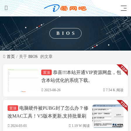
BIOS
首页
关于
BIOS
的文章
恭喜!!!本站开通VIP资源网盘，包
置顶
技术方案
含本站优化的系统下载。
2023-08-26
7.54 K 阅读
电脑硬件被PUBG封了怎么办？修
置顶
改MAC工具！V5版本更新,支持批量刷
机,支持INTEL&瑞立网卡
2024-03-01
1.19 W 阅读