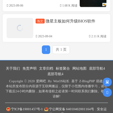
2023-09-06
1.68 K 阅读
微星主板如何升级BIOS软件
热文
技术方案
2023-09-04
2.11 K 阅读
1
共 1 页
关于我们
免责声明
文章归档
标签聚合
网站地图
底部导航4
底部导航4
Copyright
2020
爱网吧
.By
WinOS站长
基于
Z-BlogPHP
搭建 .
本站所发布部分内容源于互联网搬运，仅限于小范围内传播学习，请在
下载后24小时内删除，如果有侵权之处请第一时间联系我们删除。敬请
谅解!
宁ICP备19001457号-1
宁公网安备 64010402001164号
. 安全运