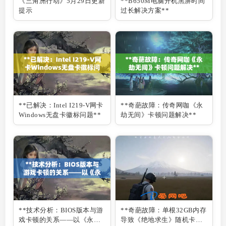
《三角洲行动》5月29日更新
**B650M电脑开机黑屏时间
提示
过长解决方案**
**已解决：Intel I219-V网卡
**奇葩故障：传奇网咖《永
Windows无盘卡徽标问题**
劫无间》卡顿问题解决**
**技术分析：BIOS版本与游
**奇葩故障：单根32GB内存
戏卡顿的关系——以《永劫
导致《绝地求生》随机卡顿