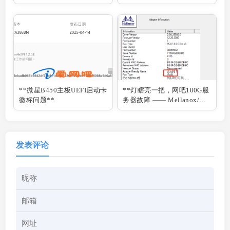
无间》为例**
**
**微星B450主板UEFI启动卡
**灯瞎亮一把，网吧100G服
徽标问题**
务器故障 —— Mellanox/迈
络思 100G网卡 IB/ETH模式
切换指南**
发表评论