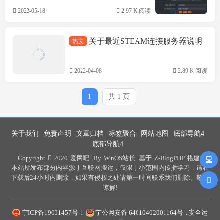
2022-05-18
2.97 K 阅读
关于最近STEAM连接服务器说明
热文
精品软件
2022-04-08
2.89 K 阅读
1
共 1 页
关于我们
免责声明
文章归档
标签聚合
网站地图
底部导航4
底部导航4
Copyright
2020
爱网吧
.By
WinOS站长
基于
Z-BlogPHP
搭建 .
本站所发布部分内容源于互联网搬运，仅限于小范围内传播学习，请在
下载后24小时内删除，如果有侵权之处请第一时间联系我们删除。敬请
谅解!
宁ICP备19001457号-1
宁公网安备 64010402001164号
. 安全运