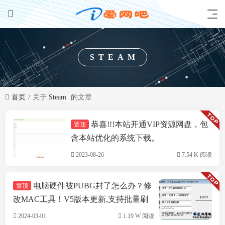
STEAM
首页
关于
Steam
的文章
恭喜!!!本站开通VIP资源网盘，包
置顶
技术方案
含本站优化的系统下载。
2023-08-26
7.54 K 阅读
电脑硬件被PUBG封了怎么办？修
置顶
改MAC工具！V5版本更新,支持批量刷
机,支持INTEL&瑞立网卡
2024-03-01
1.19 W 阅读