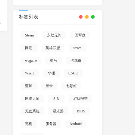
标签列表
统
Steam
永劫无间
回写盘
网吧
英雄联盟
steam
wegame
盗号
卡花瓣
Win11
华硕
CSGO
蓝屏
显卡
七彩虹
网维大师
无盘
游戏报错
无盘系统
易乐游
BIOS
死机
服务器
Android