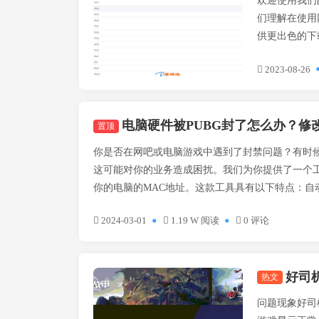
欢迎使用我们的专属网
们理解在使用
供更出色的下载
2023-08-26
电脑硬件被PUBG封了怎么办？修改MAC工具！V5版本更
置顶
你是否在网吧或电脑游戏中遇到了封禁问题？有时
这可能对你的业务造成困扰。我们为你提供了一个
你的电脑的MAC地址。这款工具具有以下特点：自动随
2024-03-01
1.19 W 阅读
0 评论
好司
热文
技术方案
问题现象好司