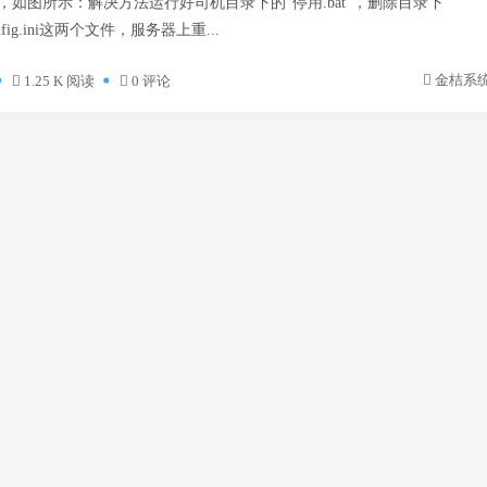
，如图所示：解决方法运行好司机目录下的“停用.bat”，删除目录下
config.ini这两个文件，服务器上重...
金桔系
1.25 K 阅读
0 评论