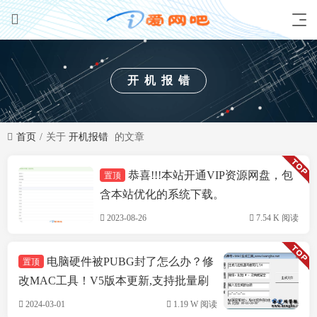
开机报错
首页
关于
开机报错
的文章
恭喜!!!本站开通VIP资源网盘，包
置顶
技术方案
含本站优化的系统下载。
2023-08-26
7.54 K 阅读
电脑硬件被PUBG封了怎么办？修
置顶
改MAC工具！V5版本更新,支持批量刷
机,支持INTEL&瑞立网卡
2024-03-01
1.19 W 阅读