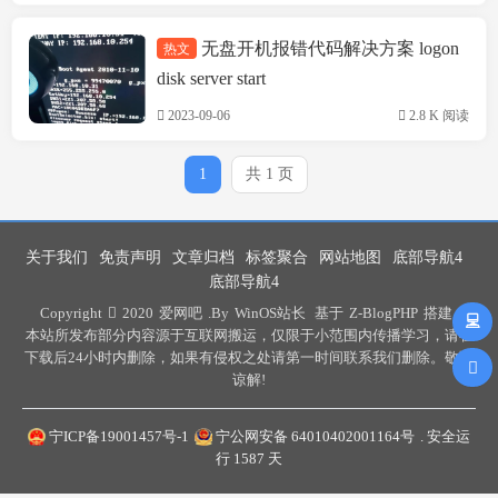
无盘开机报错代码解决方案 logon
热文
技术方案
disk server start
2023-09-06
2.8 K 阅读
1
共 1 页
关于我们
免责声明
文章归档
标签聚合
网站地图
底部导航4
底部导航4
Copyright
2020
爱网吧
.By
WinOS站长
基于
Z-BlogPHP
搭建 .
本站所发布部分内容源于互联网搬运，仅限于小范围内传播学习，请在
下载后24小时内删除，如果有侵权之处请第一时间联系我们删除。敬请
谅解!
宁ICP备19001457号-1
宁公网安备 64010402001164号
. 安全运
行
1587
天