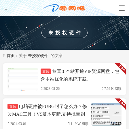
未授权硬件
首页
关于
未授权硬件
的文章
恭喜!!!本站开通VIP资源网盘，包
置顶
技术方案
含本站优化的系统下载。
2023-08-26
7.52 K 阅读
电脑硬件被PUBG封了怎么办？修
置顶
改MAC工具！V5版本更新,支持批量刷
机,支持INTEL&瑞立网卡
2024-03-01
1.19 W 阅读