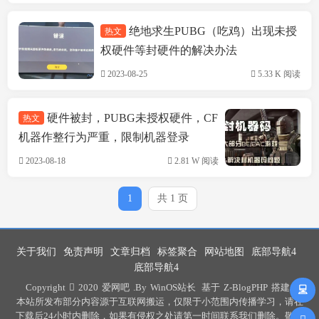
绝地求生PUBG（吃鸡）出现未授
热文
游戏问题
权硬件等封硬件的解决办法
2023-08-25
5.33 K 阅读
硬件被封，PUBG未授权硬件，CF
热文
机器作整行为严重，限制机器登录
2023-08-18
2.81 W 阅读
1
共 1 页
关于我们
免责声明
文章归档
标签聚合
网站地图
底部导航4
底部导航4
Copyright
2020
爱网吧
.By
WinOS站长
基于
Z-BlogPHP
搭建 .
本站所发布部分内容源于互联网搬运，仅限于小范围内传播学习，请在
下载后24小时内删除，如果有侵权之处请第一时间联系我们删除。敬请