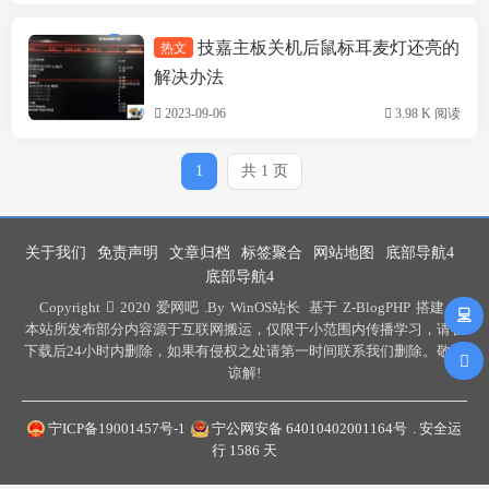
技嘉主板关机后鼠标耳麦灯还亮的
热文
技术方案
解决办法
2023-09-06
3.98 K 阅读
1
共 1 页
关于我们
免责声明
文章归档
标签聚合
网站地图
底部导航4
底部导航4
Copyright
2020
爱网吧
.By
WinOS站长
基于
Z-BlogPHP
搭建 .
本站所发布部分内容源于互联网搬运，仅限于小范围内传播学习，请在
下载后24小时内删除，如果有侵权之处请第一时间联系我们删除。敬请
谅解!
宁ICP备19001457号-1
宁公网安备 64010402001164号
. 安全运
行
1586
天