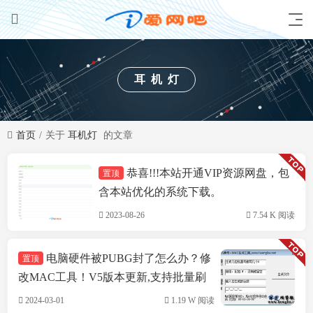
耳机灯
首页
关于
耳机灯
的文章
恭喜!!!本站开通VIP资源网盘，包
置顶
技术方案
含本站优化的系统下载。
2023-08-26
7.54 K 阅读
电脑硬件被PUBG封了怎么办？修
置顶
改MAC工具！V5版本更新,支持批量刷
机,支持INTEL&瑞立网卡
2024-03-01
1.19 W 阅读