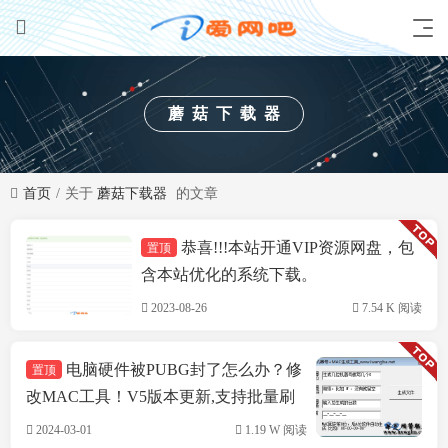
蘑菇下载器
首页
关于
蘑菇下载器
的文章
恭喜!!!本站开通VIP资源网盘，包
置顶
技术方案
含本站优化的系统下载。
2023-08-26
7.54 K 阅读
电脑硬件被PUBG封了怎么办？修
置顶
改MAC工具！V5版本更新,支持批量刷
机,支持INTEL&瑞立网卡
2024-03-01
1.19 W 阅读