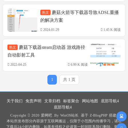
蘑菇火箭等下载器导致ADSL重播
热文
技术方案
的解决方案
2024-01-29
1.45 K 阅读
蘑菇下载器steam启动器 游戏路径
热文
自动影射工具
2022-04-25
6.99 K 阅读
1
共 1 页
关于我们
免责声明
文章归档
标签聚合
网站地图
底部导航4
底部导航4
Copyright
2020
爱网吧
.By
WinOS站长
基于
Z-BlogPHP
搭建 .
本站所发布部分内容源于互联网搬运，仅限于小范围内传播学习，请在
下载后24小时内删除，如果有侵权之处请第一时间联系我们删除。敬请