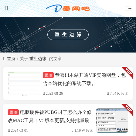
重生边缘
首页
关于
重生边缘
的文章
恭喜!!!本站开通VIP资源网盘，包
置顶
技术方案
含本站优化的系统下载。
2023-08-26
7.54 K 阅读
电脑硬件被PUBG封了怎么办？修
置顶
改MAC工具！V5版本更新,支持批量刷
机,支持INTEL&瑞立网卡
2024-03-01
1.19 W 阅读