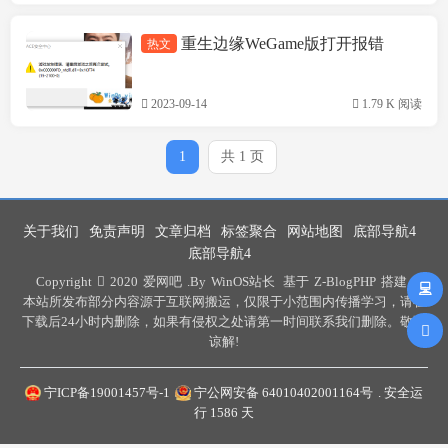
重生边缘WeGame版打开报错
热文
游戏问题
2023-09-14
1.79 K 阅读
1
共 1 页
关于我们
免责声明
文章归档
标签聚合
网站地图
底部导航4
底部导航4
Copyright
2020
爱网吧
.By
WinOS站长
基于
Z-BlogPHP
搭建 .
本站所发布部分内容源于互联网搬运，仅限于小范围内传播学习，请在
下载后24小时内删除，如果有侵权之处请第一时间联系我们删除。敬请
谅解!
宁ICP备19001457号-1
宁公网安备 64010402001164号
. 安全运
行
1586
天