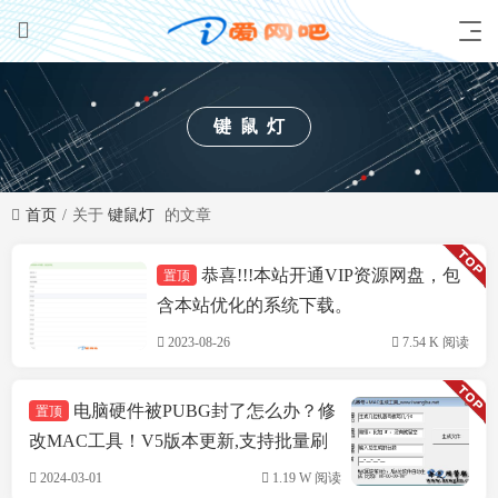
键鼠灯
首页
关于
键鼠灯
的文章
恭喜!!!本站开通VIP资源网盘，包
置顶
技术方案
含本站优化的系统下载。
2023-08-26
7.54 K 阅读
电脑硬件被PUBG封了怎么办？修
置顶
改MAC工具！V5版本更新,支持批量刷
机,支持INTEL&瑞立网卡
2024-03-01
1.19 W 阅读