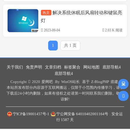
解决系统休眠后风扇转动和键鼠亮
热文
技术方案
灯
2023-09-04
2.03 K 阅读
1
共 1 页
关于我们
免责声明
文章归档
标签聚合
网站地图
底部导航4
底部导航4
Copyright
2020
爱网吧
.By
WinOS站长
基于
Z-BlogPHP
搭建 .
本站所发布部分内容源于互联网搬运，仅限于小范围内传播学习，请在
下载后24小时内删除，如果有侵权之处请第一时间联系我们删除。敬请
谅解!
宁ICP备19001457号-1
宁公网安备 64010402001164号
. 安全运
行
1587
天