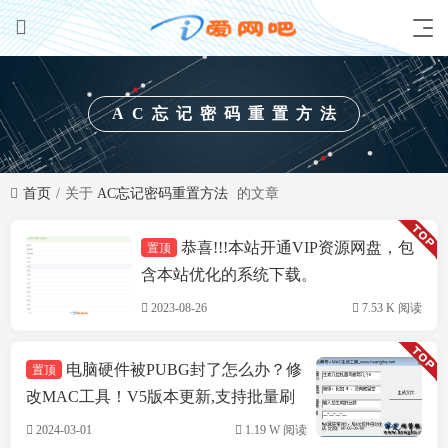
AC忘记密码重置方法
首页
关于
AC忘记密码重置方法
的文章
恭喜!!!本站开通VIP资源网盘，包
置顶
技术方案
含本站优化的系统下载。
2023-08-26
7.53 K 阅读
电脑硬件被PUBG封了怎么办？修
置顶
改MAC工具！V5版本更新,支持批量刷
机,支持INTEL&瑞立网卡
2024-03-01
1.19 W 阅读