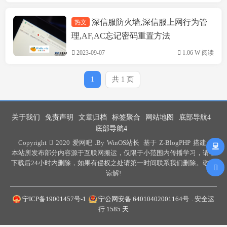
深信服防火墙,深信服上网行为管
热文
技术方案
理,AF,AC忘记密码重置方法
2023-09-07
1.06 W 阅读
1
共 1 页
关于我们
免责声明
文章归档
标签聚合
网站地图
底部导航4
底部导航4
Copyright
2020
爱网吧
.By
WinOS站长
基于
Z-BlogPHP
搭建 .
本站所发布部分内容源于互联网搬运，仅限于小范围内传播学习，请在
下载后24小时内删除，如果有侵权之处请第一时间联系我们删除。敬请
谅解!
宁ICP备19001457号-1
宁公网安备 64010402001164号
. 安全运
行
1585
天