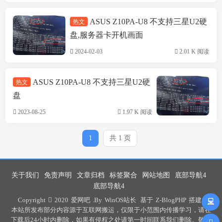
ASUS Z10PA-U8 不支持三星U2硬
热文
技术方案
盘,服务器卡开机画面
2024-02-03
2.01 K 阅读
ASUS Z10PA-U8 不支持三星U2硬
热文
盘
2023-08-25
1.97 K 阅读
1
共 1 页
关于我们
免责声明
文章归档
标签聚合
网站地图
底部导航4
底部导航4
Copyright
2020
爱网吧
.By
WinOS站长
基于
Z-BlogPHP
搭建 .
本站所发布部分内容源于互联网搬运，仅限于小范围内传播学习，请在
下载后24小时内删除，如果有侵权之处请第一时间联系我们删除。敬请