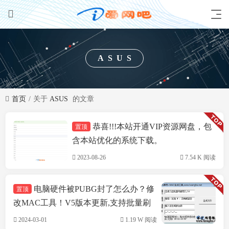
ASUS
首页
关于
ASUS
的文章
恭喜!!!本站开通VIP资源网盘，包
置顶
技术方案
含本站优化的系统下载。
2023-08-26
7.54 K 阅读
电脑硬件被PUBG封了怎么办？修
置顶
改MAC工具！V5版本更新,支持批量刷
机,支持INTEL&瑞立网卡
2024-03-01
1.19 W 阅读