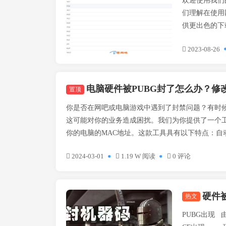
欢迎使用我们的专属网
们理解在使用
供更出色的下载
2023-08-26
电脑硬件被PUBG封了怎么办？修改MAC工具！V5版本更
置顶
你是否在网吧或电脑游戏中遇到了封禁问题？有时
这可能对你的业务造成困扰。我们为你提供了一个
你的电脑的MAC地址。这款工具具有以下特点：自动随
2024-03-01
1.19 W 阅读
0 评论
硬件被
热文
技术方案
PUBG出现