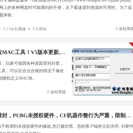
盘服务！(联系微信wkcyyx)https://www.iwangba.net/vippan.php我
网上的各种网盘时可能遇到的不便，从下载速度到资源的可用性。为了提
体验...
金桔系
7.54 K 阅读
0 评论
新,支持批量刷机,支持INTEL&瑞立网卡
候，玩家可能因各种原因受到封禁，
工具，可以在合法合规的情况下修改
机定义MAC地...
金桔系统
封，PUBG未授权硬件，CF机器作整行为严重，限制机器登录
 由于检测到未授权硬件的缘故,您已被封禁。您的客户端将立刻关闭. 封硬