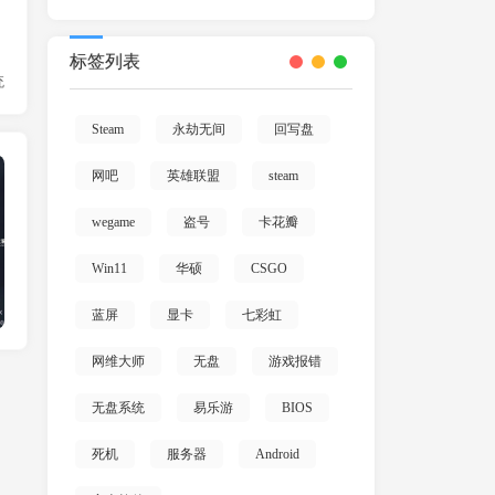
标签列表
统
Steam
永劫无间
回写盘
网吧经营
网吧
英雄联盟
steam
wegame
盗号
卡花瓣
Win11
华硕
CSGO
蓝屏
显卡
七彩虹
网维大师
无盘
游戏报错
无盘系统
易乐游
BIOS
死机
服务器
Android