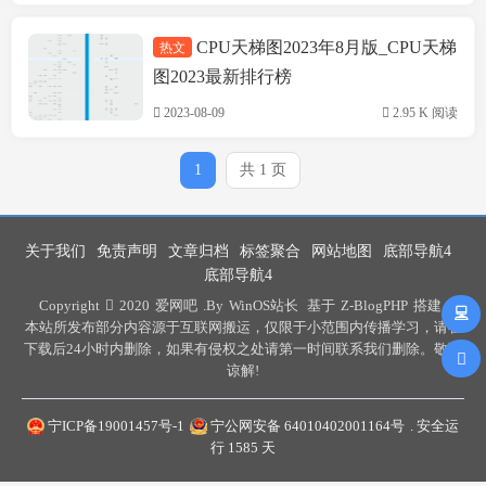
CPU天梯图2023年8月版_CPU天梯
热文
网吧经营
图2023最新排行榜
2023-08-09
2.95 K 阅读
1
共 1 页
关于我们
免责声明
文章归档
标签聚合
网站地图
底部导航4
底部导航4
Copyright
2020
爱网吧
.By
WinOS站长
基于
Z-BlogPHP
搭建 .
本站所发布部分内容源于互联网搬运，仅限于小范围内传播学习，请在
下载后24小时内删除，如果有侵权之处请第一时间联系我们删除。敬请
谅解!
宁ICP备19001457号-1
宁公网安备 64010402001164号
. 安全运
行
1585
天