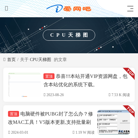
CPU天梯图
首页
关于
CPU天梯图
的文章
恭喜!!!本站开通VIP资源网盘，包
置顶
技术方案
含本站优化的系统下载。
2023-08-26
7.53 K 阅读
电脑硬件被PUBG封了怎么办？修
置顶
改MAC工具！V5版本更新,支持批量刷
机,支持INTEL&瑞立网卡
2024-03-01
1.19 W 阅读