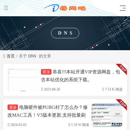
DNS
首页
关于
DNS
的文章
恭喜!!!本站开通VIP资源网盘，包
置顶
技术方案
含本站优化的系统下载。
2023-08-26
7.53 K 阅读
电脑硬件被PUBG封了怎么办？修
置顶
改MAC工具！V5版本更新,支持批量刷
机,支持INTEL&瑞立网卡
2024-03-01
1.19 W 阅读