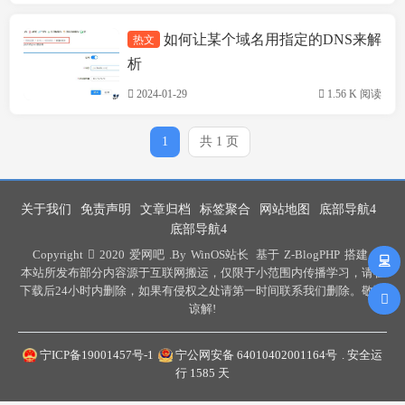
如何让某个域名用指定的DNS来解
热文
技术方案
析
2024-01-29
1.56 K 阅读
1
共 1 页
关于我们
免责声明
文章归档
标签聚合
网站地图
底部导航4
底部导航4
Copyright
2020
爱网吧
.By
WinOS站长
基于
Z-BlogPHP
搭建 .
本站所发布部分内容源于互联网搬运，仅限于小范围内传播学习，请在
下载后24小时内删除，如果有侵权之处请第一时间联系我们删除。敬请
谅解!
宁ICP备19001457号-1
宁公网安备 64010402001164号
. 安全运
行
1585
天