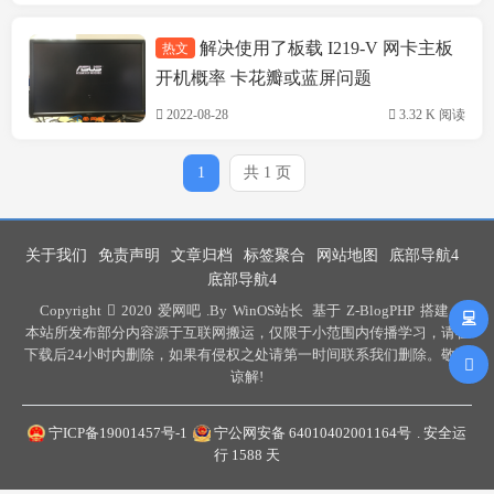
解决使用了板载 I219-V 网卡主板
热文
技术方案
开机概率 卡花瓣或蓝屏问题
2022-08-28
3.32 K 阅读
1
共 1 页
关于我们
免责声明
文章归档
标签聚合
网站地图
底部导航4
底部导航4
Copyright
2020
爱网吧
.By
WinOS站长
基于
Z-BlogPHP
搭建 .
本站所发布部分内容源于互联网搬运，仅限于小范围内传播学习，请在
下载后24小时内删除，如果有侵权之处请第一时间联系我们删除。敬请
谅解!
宁ICP备19001457号-1
宁公网安备 64010402001164号
. 安全运
行
1588
天