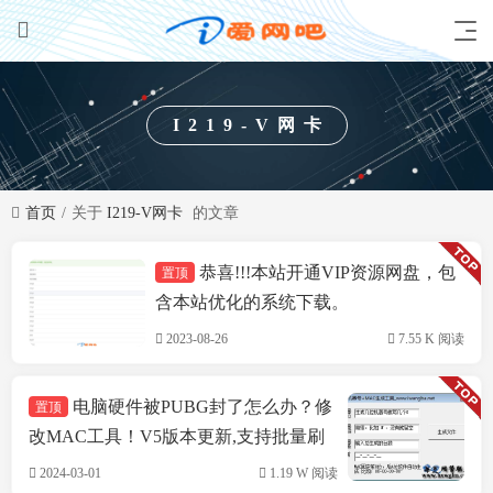
I219-V网卡
首页
关于
I219-V网卡
的文章
恭喜!!!本站开通VIP资源网盘，包
置顶
技术方案
含本站优化的系统下载。
2023-08-26
7.55 K 阅读
电脑硬件被PUBG封了怎么办？修
置顶
改MAC工具！V5版本更新,支持批量刷
机,支持INTEL&瑞立网卡
2024-03-01
1.19 W 阅读