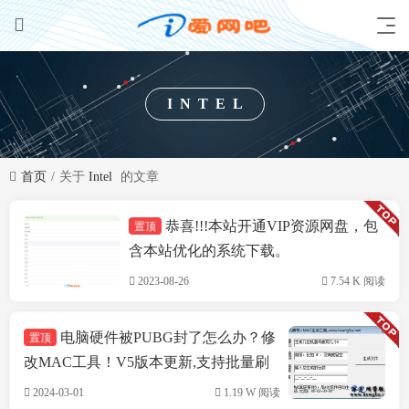
INTEL
首页
关于
Intel
的文章
恭喜!!!本站开通VIP资源网盘，包
置顶
技术方案
含本站优化的系统下载。
2023-08-26
7.54 K 阅读
电脑硬件被PUBG封了怎么办？修
置顶
改MAC工具！V5版本更新,支持批量刷
机,支持INTEL&瑞立网卡
2024-03-01
1.19 W 阅读