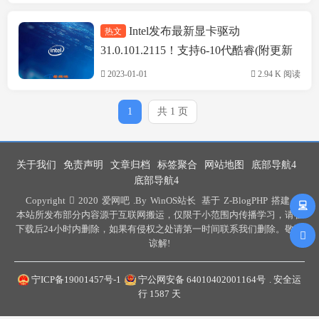
Intel发布最新显卡驱动
热文
精品软件
31.0.101.2115！支持6-10代酷睿(附更新
日志)
2023-01-01
2.94 K 阅读
1
共 1 页
关于我们
免责声明
文章归档
标签聚合
网站地图
底部导航4
底部导航4
Copyright
2020
爱网吧
.By
WinOS站长
基于
Z-BlogPHP
搭建 .
本站所发布部分内容源于互联网搬运，仅限于小范围内传播学习，请在
下载后24小时内删除，如果有侵权之处请第一时间联系我们删除。敬请
谅解!
宁ICP备19001457号-1
宁公网安备 64010402001164号
. 安全运
行
1587
天