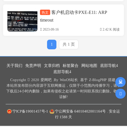
客户机启动卡PXE-E11: ARP
热文
技术方案
timeout
2023-09-16
2.42 K 阅读
1
共 1 页
关于我们
免责声明
文章归档
标签聚合
网站地图
底部导航4
底部导航4
Copyright
2020
爱网吧
.By
WinOS站长
基于
Z-BlogPHP
搭建 .
本站所发布部分内容源于互联网搬运，仅限于小范围内传播学习，请在
下载后24小时内删除，如果有侵权之处请第一时间联系我们删除。敬请
谅解!
宁ICP备19001457号-1
宁公网安备 64010402001164号
. 安全运
行
1588
天