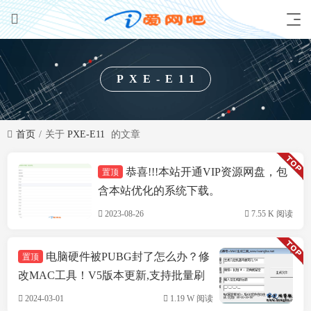
PXE-E11
首页
关于
PXE-E11
的文章
恭喜!!!本站开通VIP资源网盘，包
置顶
技术方案
含本站优化的系统下载。
2023-08-26
7.55 K 阅读
电脑硬件被PUBG封了怎么办？修
置顶
改MAC工具！V5版本更新,支持批量刷
机,支持INTEL&瑞立网卡
2024-03-01
1.19 W 阅读