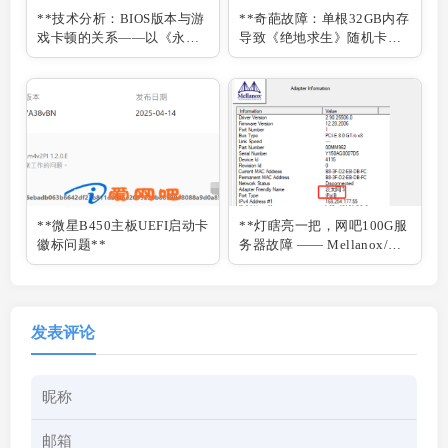
**技术分析：BIOS版本与游
**奇葩故障：单根32GB内存
戏卡顿的关系——以《永劫
导致《绝地求生》随机卡顿
无间》为例**
**
**微星B450主板UEFI启动卡
**灯瞎亮一把，网吧100G服
徽标问题**
务器故障 —— Mellanox/迈
络思 100G网卡 IB/ETH模式
切换指南**
发表评论