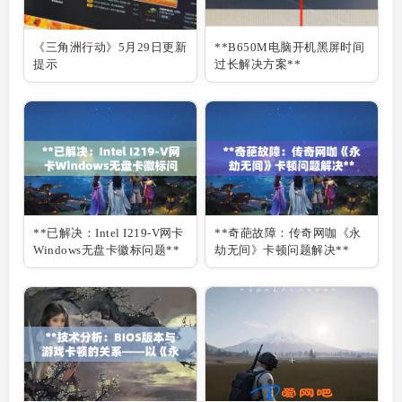
《三角洲行动》5月29日更新
**B650M电脑开机黑屏时间
提示
过长解决方案**
**已解决：Intel I219-V网卡
**奇葩故障：传奇网咖《永
Windows无盘卡徽标问题**
劫无间》卡顿问题解决**