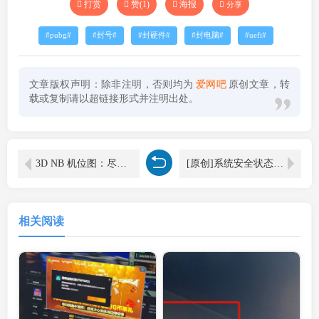
打赏
赞(
1
)
海报
分享
pubg
封号
封硬件
封电脑
uefi
文章版权声明：除非注明，否则均为
爱网吧
原创文章，转
载或复制请以超链接形式并注明出处。
3D NB 机位图：尽显电竞风采，请各位鉴赏！
[原创]系统安全状态检测工具 v1.0 - 精准检测 TPM / UEFI / 安全启动 / 虚拟化 [原创首发]
相关阅读