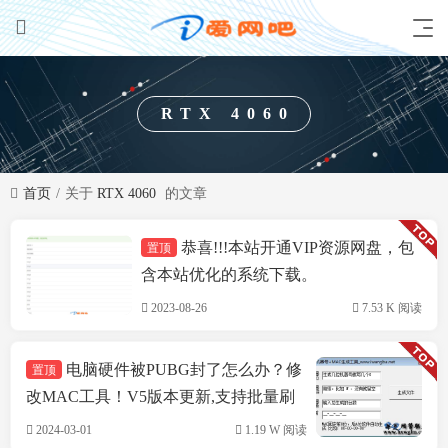
RTX 4060
首页
关于
RTX 4060
的文章
恭喜!!!本站开通VIP资源网盘，包
置顶
技术方案
含本站优化的系统下载。
2023-08-26
7.53 K 阅读
电脑硬件被PUBG封了怎么办？修
置顶
改MAC工具！V5版本更新,支持批量刷
机,支持INTEL&瑞立网卡
2024-03-01
1.19 W 阅读