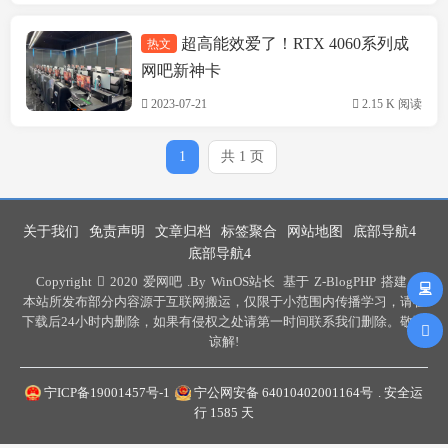
超高能效爱了！RTX 4060系列成
热文
网吧经营
网吧新神卡
2023-07-21
2.15 K 阅读
1
共 1 页
关于我们
免责声明
文章归档
标签聚合
网站地图
底部导航4
底部导航4
Copyright
2020
爱网吧
.By
WinOS站长
基于
Z-BlogPHP
搭建 .
本站所发布部分内容源于互联网搬运，仅限于小范围内传播学习，请在
下载后24小时内删除，如果有侵权之处请第一时间联系我们删除。敬请
谅解!
宁ICP备19001457号-1
宁公网安备 64010402001164号
. 安全运
行
1585
天