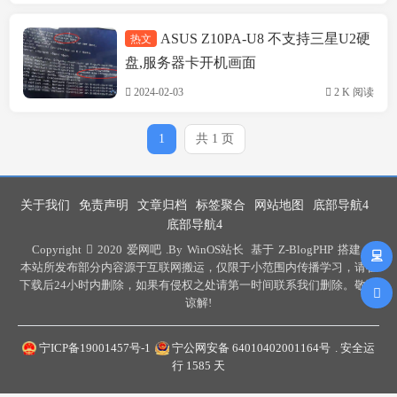
ASUS Z10PA-U8 不支持三星U2硬
热文
技术方案
盘,服务器卡开机画面
2024-02-03
2 K 阅读
1
共 1 页
关于我们
免责声明
文章归档
标签聚合
网站地图
底部导航4
底部导航4
Copyright
2020
爱网吧
.By
WinOS站长
基于
Z-BlogPHP
搭建 .
本站所发布部分内容源于互联网搬运，仅限于小范围内传播学习，请在
下载后24小时内删除，如果有侵权之处请第一时间联系我们删除。敬请
谅解!
宁ICP备19001457号-1
宁公网安备 64010402001164号
. 安全运
行
1585
天