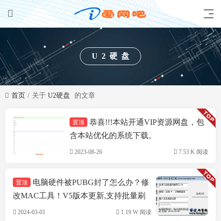
U2硬盘
首页
关于
U2硬盘
的文章
恭喜!!!本站开通VIP资源网盘，包
置顶
技术方案
含本站优化的系统下载。
2023-08-26
7.53 K 阅读
电脑硬件被PUBG封了怎么办？修
置顶
改MAC工具！V5版本更新,支持批量刷
机,支持INTEL&瑞立网卡
2024-03-01
1.19 W 阅读