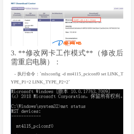
3. **修改网卡工作模式**（修改后
需重启电脑）：
- 执行命令：`mlxconfig -d mt4115_pciconf0 set LINK_T
YPE_P1=2 LINK_TYPE_P2=2`