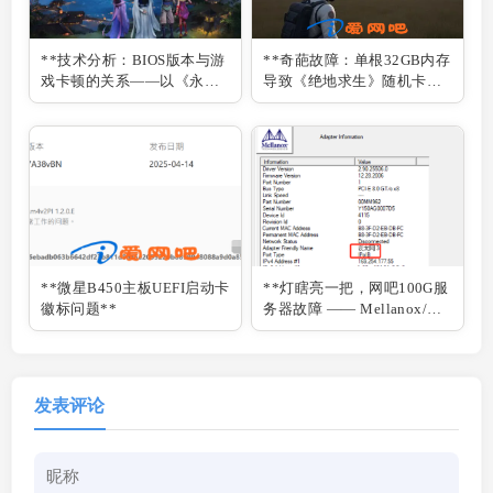
**技术分析：BIOS版本与游
**奇葩故障：单根32GB内存
戏卡顿的关系——以《永劫
导致《绝地求生》随机卡顿
无间》为例**
**
**微星B450主板UEFI启动卡
**灯瞎亮一把，网吧100G服
徽标问题**
务器故障 —— Mellanox/迈
络思 100G网卡 IB/ETH模式
切换指南**
发表评论