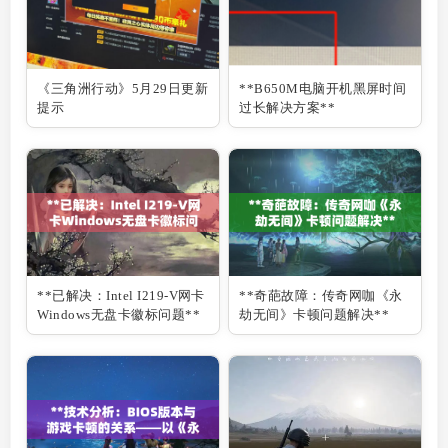
《三角洲行动》5月29日更新
**B650M电脑开机黑屏时间
提示
过长解决方案**
**已解决：Intel I219-V网卡
**奇葩故障：传奇网咖《永
Windows无盘卡徽标问题**
劫无间》卡顿问题解决**