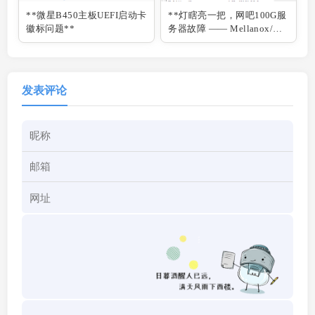
**微星B450主板UEFI启动卡
**灯瞎亮一把，网吧100G服
徽标问题**
务器故障 —— Mellanox/迈
络思 100G网卡 IB/ETH模式
切换指南**
发表评论