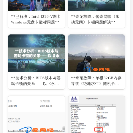
**已解决：Intel I219-V网卡
**奇葩故障：传奇网咖《永
Windows无盘卡徽标问题**
劫无间》卡顿问题解决**
**技术分析：BIOS版本与游
**奇葩故障：单根32GB内存
戏卡顿的关系——以《永劫
导致《绝地求生》随机卡顿
无间》为例**
**