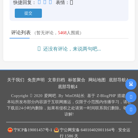
快捷回复：
表情：
评论列表
（暂无评论，
5468
人围观）
还没有评论，来说两句吧...
关于我们
免责声明
文章归档
标签聚合
网站地图
底部导航4
底部导航4
Copyright
2020
爱网吧
.By
WinOS站长
基于
Z-BlogPHP
搭建 .
本站所发布部分内容源于互联网搬运，仅限于小范围内传播学习，请在
下载后24小时内删除，如果有侵权之处请第一时间联系我们删除。敬请
谅解!
宁ICP备19001457号-1
宁公网安备 64010402001164号
. 安全运
行
1586
天