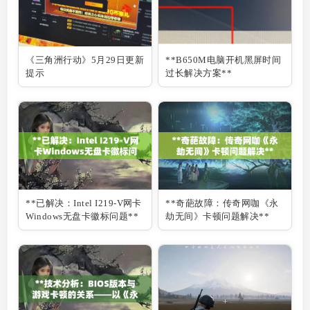
《三角洲行动》5月29日更新
**B650M电脑开机黑屏时间
提示
过长解决方案**
**已解决：Intel I219-V网卡
**奇葩故障：传奇网咖《永
Windows无盘卡徽标问题**
劫无间》卡顿问题解决**