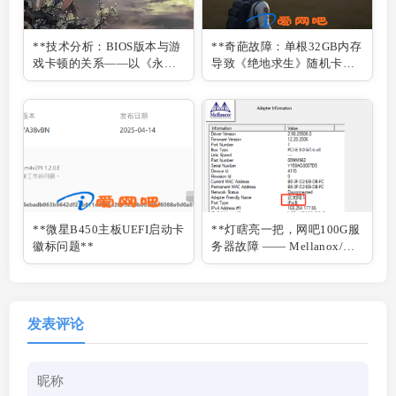
**技术分析：BIOS版本与游
**奇葩故障：单根32GB内存
戏卡顿的关系——以《永劫
导致《绝地求生》随机卡顿
无间》为例**
**
**微星B450主板UEFI启动卡
**灯瞎亮一把，网吧100G服
徽标问题**
务器故障 —— Mellanox/迈
络思 100G网卡 IB/ETH模式
切换指南**
发表评论