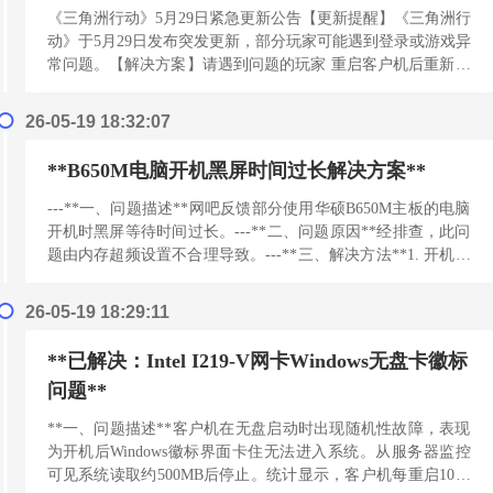
《三角洲行动》5月29日紧急更新公告【更新提醒】《三角洲行
动》于5月29日发布突发更新，部分玩家可能遇到登录或游戏异
常问题。【解决方案】请遇到问题的玩家 重启客户机后重新登
录游戏 ，即可恢复正常体验。【注意事项】-...
[阅读更多]
26-05-19 18:32:07
**B650M电脑开机黑屏时间过长解决方案**
---**一、问题描述**网吧反馈部分使用华硕B650M主板的电脑
开机时黑屏等待时间过长。---**二、问题原因**经排查，此问
题由内存超频设置不合理导致。---**三、解决方法**1. 开机时
按 **Delete*...
[阅读更多]
26-05-19 18:29:11
**已解决：Intel I219-V网卡Windows无盘卡徽标
问题**
**一、问题描述**客户机在无盘启动时出现随机性故障，表现
为开机后Windows徽标界面卡住无法进入系统。从服务器监控
可见系统读取约500MB后停止。统计显示，客户机每重启10次