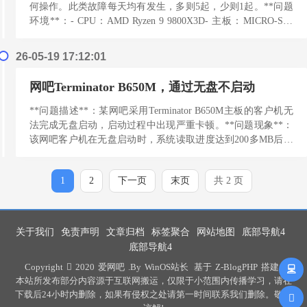
何操作。此类故障每天均有发生，多则5起，少则1起。**问题
环境**：- CPU：AMD Ryzen 9 9800X3D- 主板：MICRO-Star
B850...
[阅读更多]
26-05-19 17:12:01
网吧Terminator B650M，通过无盘不启动
**问题描述**：某网吧采用Terminator B650M主板的客户机无
法完成无盘启动，启动过程中出现严重卡顿。**问题现象**：
该网吧客户机在无盘启动时，系统读取进度达到200多MB后速
度急剧下降，仅能以1-2M...
[阅读更多]
1
2
下一页
末页
共 2 页
关于我们
免责声明
文章归档
标签聚合
网站地图
底部导航4
底部导航4
Copyright
2020
爱网吧
.By
WinOS站长
基于
Z-BlogPHP
搭建 .
本站所发布部分内容源于互联网搬运，仅限于小范围内传播学习，请在
下载后24小时内删除，如果有侵权之处请第一时间联系我们删除。敬请