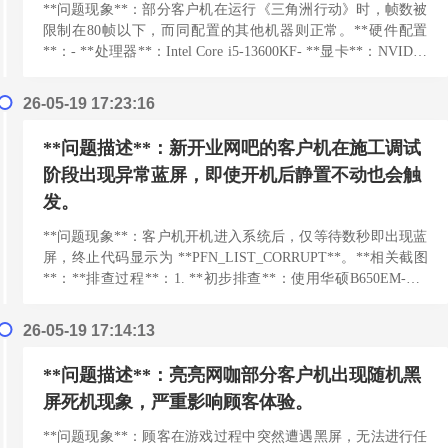
**问题现象**：部分客户机在运行《三角洲行动》时，帧数被
限制在80帧以下，而同配置的其他机器则正常。**硬件配置
**：- **处理器**：Intel Core i5-13600KF- **显卡**：NVIDIA
G...
[阅读更多]
26-05-19 17:23:16
**问题描述**：新开业网吧的客户机在施工调试
阶段出现异常蓝屏，即使开机后静置不动也会触
发。
**问题现象**：客户机开机进入系统后，仅等待数秒即出现蓝
屏，终止代码显示为 **PFN_LIST_CORRUPT**。**相关截图
**：**排查过程**：1. **初步排查**：使用华硕B650EM-V7-
PLUS...
[阅读更多]
26-05-19 17:14:13
**问题描述**：亮亮网咖部分客户机出现随机黑
屏死机现象，严重影响顾客体验。
**问题现象**：顾客在游戏过程中突然遭遇黑屏，无法进行任