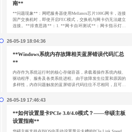
南**
**问题现象**：网吧服务器使用Mellanox芯片100G网卡，连接
国产交换机时，即使开启FEC模式，交换机与网卡仍无法建立
连接。**排查思路**：1. **网卡自环测试**：网卡指示灯亮
起，但系统内显示网卡未连接...
[阅读更多]
26-05-19 18:04:36
**Windows系统内存故障相关蓝屏错误代码汇总
**
内存作为系统运行时的核心存储容器，承载着操作系统内核、
驱动程序、服务及各类系统进程。由于故障发生位置和原因的
多样性，内存问题触发的蓝屏错误代码往往不尽相同，且可能
反复变化。以下是与内存故障高度相关的常见蓝屏错误代码
列...
[阅读更多]
26-05-19 17:46:43
**如何设置显卡PCIe 3.0/4.0模式？——华硕主板
设置指南**
华硕主板支持在BIOS中手动设置显示卡槽的PCIe Link Speed，