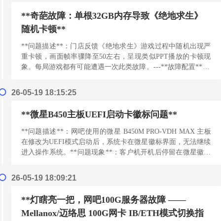
**奇葩故障：单根32GB内存导致《绝地求生》
随机卡顿**
**问题描述**：门店反馈《绝地求生》游戏过程中随机出现严
重卡顿，画面帧率骤降至50左右，呈现类似PPT播放的卡顿现
象。每局游戏都有可能遭遇一次此类故障。---**故障配置**：|
组件 | 型号 ||------|...
[阅读更多]
26-05-19 18:15:25
**微星B450主板UEFI启动卡徽标问题**
**问题描述**：网吧使用的微星 B450M PRO-VDH MAX 主板
在修改为UEFI模式启动后，系统卡在微星徽标界面，无法继续
进入操作系统。**问题现象**：客户机开机后停留在微星徽标
界面，迟迟无法通过徽标进入...
[阅读更多]
26-05-19 18:09:21
**灯瞎亮一把，网吧100G服务器故障 ——
Mellanox/迈络思 100G网卡 IB/ETH模式切换指