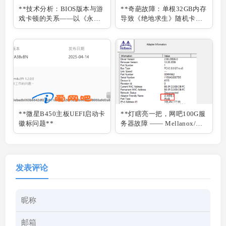
**技术分析：BIOS版本与游
**奇葩故障：单根32GB内存
戏卡顿的关系——以《永劫
导致《绝地求生》随机卡顿
无间》为例**
**
**微星B450主板UEFI启动卡
**灯瞎亮一把，网吧100G服
徽标问题**
务器故障 —— Mellanox/迈
络思 100G网卡 IB/ETH模式
切换指南**
发表评论