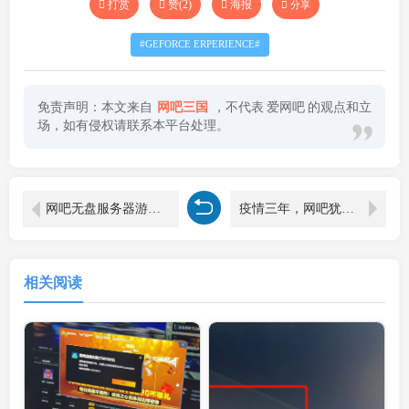
打赏
赞(
2
)
海报
分享
GEFORCE ERPERIENCE
免责声明：本文来自
网吧三国
，不代表
爱网吧
的观点和立
场，如有侵权请联系本平台处理。
网吧无盘服务器游戏盘簇大小用多少好
疫情三年，网吧犹苦！
相关阅读