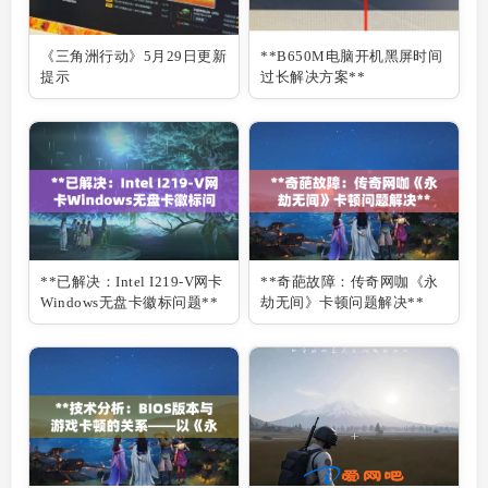
《三角洲行动》5月29日更新
**B650M电脑开机黑屏时间
提示
过长解决方案**
**已解决：Intel I219-V网卡
**奇葩故障：传奇网咖《永
Windows无盘卡徽标问题**
劫无间》卡顿问题解决**