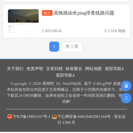
高恪路由长ping排查线路问题
热文
技术方案
2023-09-16
2.14 K 阅读
1
共 1 页
关于我们
免责声明
文章归档
标签聚合
网站地图
底部导航4
底部导航4
Copyright
2020
爱网吧
.By
WinOS站长
基于
Z-BlogPHP
搭建 .
本站所发布部分内容源于互联网搬运，仅限于小范围内传播学习，请在
下载后24小时内删除，如果有侵权之处请第一时间联系我们删除。敬请
谅解!
宁ICP备19001457号-1
宁公网安备 64010402001164号
. 安全运
行
1586
天