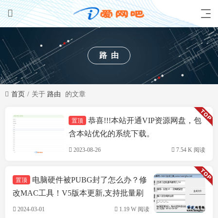
路由
首页
关于
路由
的文章
恭喜!!!本站开通VIP资源网盘，包
置顶
技术方案
含本站优化的系统下载。
2023-08-26
7.54 K 阅读
电脑硬件被PUBG封了怎么办？修
置顶
改MAC工具！V5版本更新,支持批量刷
机,支持INTEL&瑞立网卡
2024-03-01
1.19 W 阅读