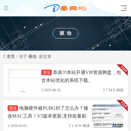
驱动
首页
关于
驱动
的文章
恭喜!!!本站开通VIP资源网盘，包
置顶
技术方案
含本站优化的系统下载。
2023-08-26
7.54 K 阅读
电脑硬件被PUBG封了怎么办？修
置顶
改MAC工具！V5版本更新,支持批量刷
机,支持INTEL&瑞立网卡
2024-03-01
1.19 W 阅读