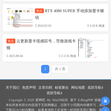
RTX 4080 SUPER 手动添加显卡驱
热文
技术方案
动
2024-02-03
4.18 K 阅读
云更新显卡现感叹号，导致游戏卡
热文
顿
2023-09-04
2.13 K 阅读
1
共 1 页
关于我们
免责声明
文章归档
标签聚合
网站地图
底部导航4
底部导航4
Copyright
2020
爱网吧
.By
WinOS站长
基于
Z-BlogPHP
搭建 .
本站所发布部分内容源于互联网搬运，仅限于小范围内传播学习，请在
下载后24小时内删除，如果有侵权之处请第一时间联系我们删除。敬请