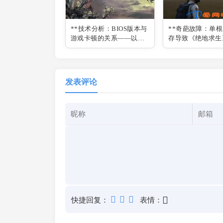
**技术分析：BIOS版本与
**奇葩故障：单根
游戏卡顿的关系——以
存导致《绝地求生
《永劫无间》为例**
卡顿**
发表评论
快捷回复：
表情：