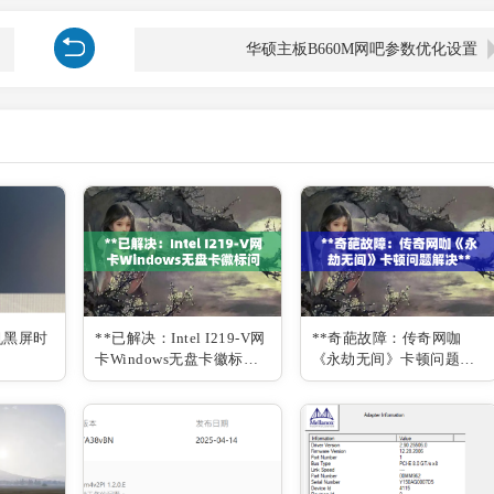
华硕主板B660M网吧参数优化设置
机黑屏时
**已解决：Intel I219-V网
**奇葩故障：传奇网咖
卡Windows无盘卡徽标问
《永劫无间》卡顿问题解
题**
决**