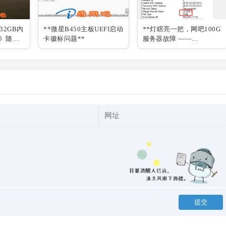
32GB内
**微星B450主板UEFI启动
**灯瞎亮一把，网吧100G
》随机
卡徽标问题**
服务器故障 ——
Mellanox/迈络思 100G网
卡 IB/ETH模式切换指南**