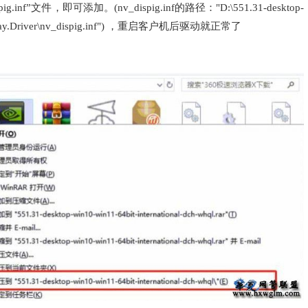
”文件，即可添加。(nv_dispig.inf的路径："D:\551.31-desktop-
l\Display.Driver\nv_dispig.inf") ，重启客户机后驱动就正常了