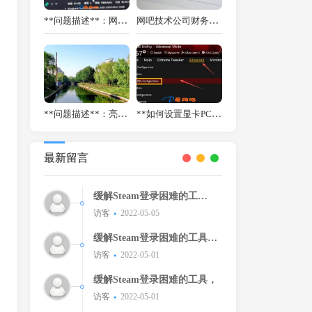
**问题描述**：网吧部分配置相同的客户机运行《三角洲行动》时，帧数始终无法突破80帧，严重影响游戏体验。
网吧技术公司财务系统功能更新：到期提醒、安全限制、日志记录一次升级
**问题描述**：亮亮网咖部分客户机出现随机黑屏死机现象，严重影响顾客体验。
**如何设置显卡PCIe 3.0/4.0模式？——华硕主板设置指南**
最新留言
缓解Steam登录困难的工
具！！
访客
2022-05-05
缓解Steam登录困难的工具，
缓解Steam登录困难的工
访客
2022-05-01
具。。
缓解Steam登录困难的工具，
访客
2022-05-01