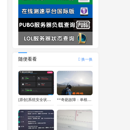
随便看看
换一换
[原创]系统安全状态检测工具 v1.0 - 精准检测 TPM / UEFI / 安全启动 / 虚拟化 [原创首发]
**奇葩故障：单根32GB内存导致《绝地求生》随机卡顿**