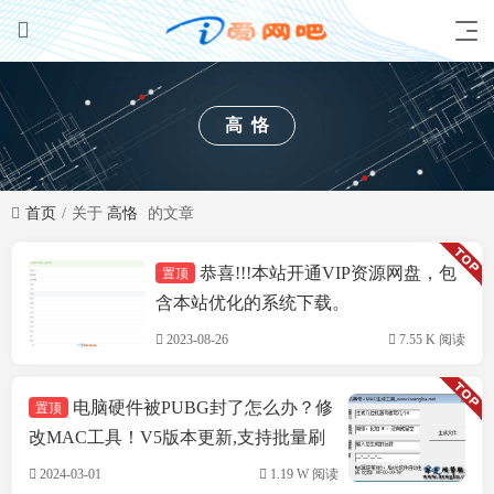
高恪
首页
关于
高恪
的文章
恭喜!!!本站开通VIP资源网盘，包
置顶
技术方案
含本站优化的系统下载。
2023-08-26
7.55 K 阅读
电脑硬件被PUBG封了怎么办？修
置顶
改MAC工具！V5版本更新,支持批量刷
机,支持INTEL&瑞立网卡
2024-03-01
1.19 W 阅读