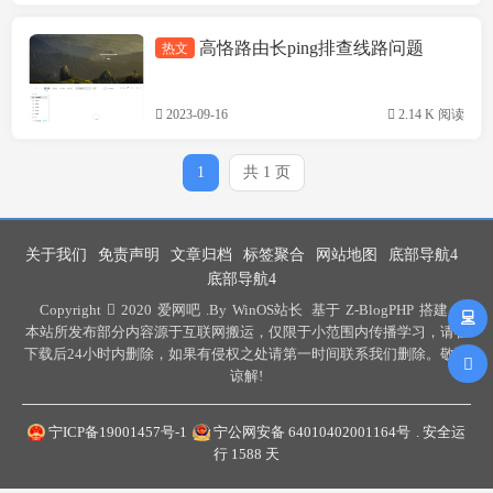
高恪路由长ping排查线路问题
热文
技术方案
2023-09-16
2.14 K 阅读
1
共 1 页
关于我们
免责声明
文章归档
标签聚合
网站地图
底部导航4
底部导航4
Copyright
2020
爱网吧
.By
WinOS站长
基于
Z-BlogPHP
搭建 .
本站所发布部分内容源于互联网搬运，仅限于小范围内传播学习，请在
下载后24小时内删除，如果有侵权之处请第一时间联系我们删除。敬请
谅解!
宁ICP备19001457号-1
宁公网安备 64010402001164号
. 安全运
行
1588
天