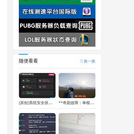
随便看看
换一换
[原创]系统安全状态检测工具 v1.0 - 精准检测 TPM / UEFI / 安全启动 / 虚拟化 [原创首发]
**奇葩故障：单根32GB内存导致《绝地求生》随机卡顿**