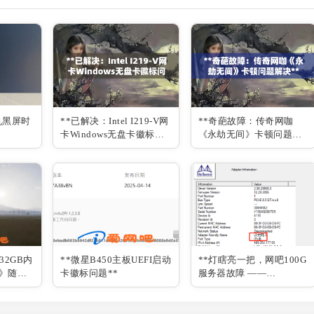
机黑屏时
**已解决：Intel I219-V网
**奇葩故障：传奇网咖
卡Windows无盘卡徽标问
《永劫无间》卡顿问题解
题**
决**
32GB内
**微星B450主板UEFI启动
**灯瞎亮一把，网吧100G
》随机
卡徽标问题**
服务器故障 ——
Mellanox/迈络思 100G网
卡 IB/ETH模式切换指南**