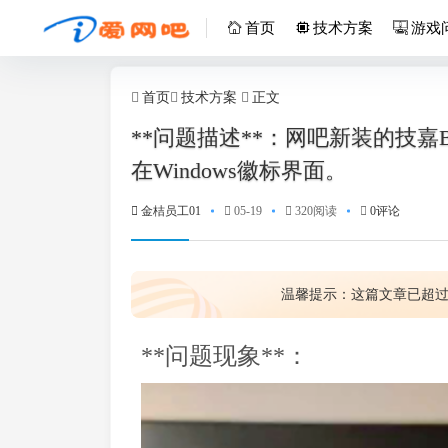
首页
技术方案
游戏
首页
技术方案
正文
**问题描述**：网吧新装的技嘉
在Windows徽标界面。
金桔员工01
05-19
320阅读
0评论
温馨提示：这篇文章已超
**问题现象**：