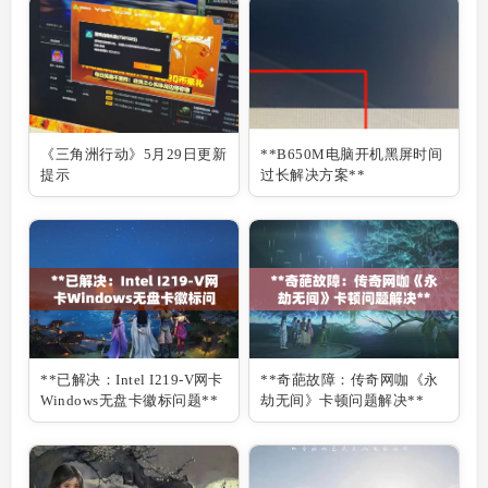
《三角洲行动》5月29日更新
**B650M电脑开机黑屏时间
提示
过长解决方案**
**已解决：Intel I219-V网卡
**奇葩故障：传奇网咖《永
Windows无盘卡徽标问题**
劫无间》卡顿问题解决**