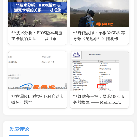
**技术分析：BIOS版本与游
**奇葩故障：单根32GB内存
戏卡顿的关系——以《永劫
导致《绝地求生》随机卡顿
无间》为例**
**
**微星B450主板UEFI启动卡
**灯瞎亮一把，网吧100G服
徽标问题**
务器故障 —— Mellanox/迈
络思 100G网卡 IB/ETH模式
切换指南**
发表评论