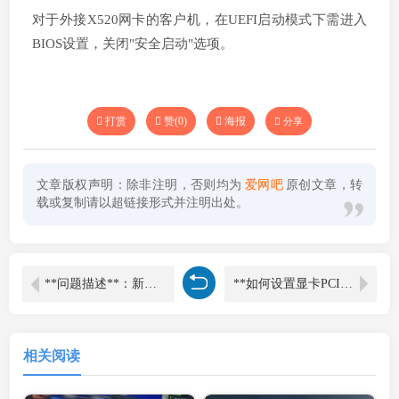
对于外接X520网卡的客户机，在UEFI启动模式下需进入
BIOS设置，关闭"安全启动"选项。
打赏
赞(
0
)
海报
分享
文章版权声明：除非注明，否则均为
爱网吧
原创文章，转
载或复制请以超链接形式并注明出处。
**问题描述**：新部署的网吧客户机在无盘启动时出现异常，读取到116MB后数据流量中断，系统卡在Windows徽标界面无法继续启动。
**如何设置显卡PCIe 3.0/4.0模式？——华硕主板设置指南**
相关阅读